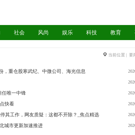
内
社会
风尚
娱乐
科技
教育
当前位置
|
要
00万份，重仓股寒武纪、中微公司、海光信息
202
202
将担任唯一中锋
202
焦点快看
202
暂停其工作，网友质疑：这都不开除？_焦点精选
202
 湖北城市更新加速推进
202