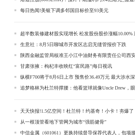
每日热闻!美银下调多邻国目标价至93美元
超半数装修建材股实现增长 松发股份股价涨幅10.00%
生意社：8月5日聊城市开发区志启无缝管报价下跌
陕西金融监管局核准王小江中油财务有限责任公司西
甘肃张掖：枸杞丰收映红“富民路”|每日视讯
纵横F700将于8月6日上市 预售价36.49万元 最大涉水深
追梦格林为杜兰特撑腰：他看篮球就像Uncle Drew，
天天快报!1.5亿空间！杜兰特！约基奇！小卡！夯爆了
从一根顶管看地下管网为城市“强筋健骨”
中信金属（601061）更换持续督导保荐代表人，包项