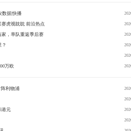
数据|快播
202
联赛虎视眈眈 前沿热点
202
二当家，率队重返季后赛
202
里？
202
202
00万欧
202
秀对阵利物浦
202
202
25港元
202
202
速讯
202