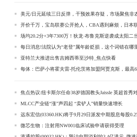
美元/日元延续三日反弹，干预效果存疑，市场聚焦非农
开价千万，宝岛联赛公开抢人，CBA遇到麻烦，日本
场均20.2分+3年7300万！狄龙·布鲁克斯逆袭成太阳
每日消息!法院认为“老登”属年龄贬损，这个词错在哪
亚特兰大推进出售吉姆西蒂至沙特_焦点快看
每体：巴萨小将霍夫雷-托伦茨将加盟阿贾克斯，最高6
焦点热议:纽卡斯尔任命38岁德国教头Jaissle 英超首
MLCC产业链“涨”声四起 “卖铲人”销量快速增长
远东宏信(03360.HK)将于9月29日派发中期股息每股0.
微芯生物：注射用NW001临床试验申请获得受理
港通控股(00032.HK)：预计中期溢利约3.4亿港元_微