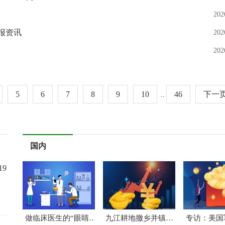
202
报资讯
202
202
5
6
7
8
9
10
46
下一
..
国内
19
做临床医生的“眼睛”！这位医生在医学影像中搜寻“希望之光”
九江耕地撤乡并镇怎么样给