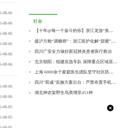
6-08-06
社会
6-08-06
【十年@每一个奋斗的你】浙江龙游“鱼王”张双其：愿为农村养出一条“共富鱼”
6-08-06
援沪方舱“调糖师”：浙江医护化解“甜蜜”的烦恼
6-08-06
四川广安全力做好新冠肺炎患者医疗救治
6-08-06
北京朝阳：组建应急车队 保障重点区域居民就医
6-08-06
上海 6000余个家庭医生团队坚守社区防控阵地
四川“双减”实施方案出台：严禁布置手机打卡作业
6-08-06
湖北神农架野生鸟类增至451种
6-08-06
6-08-05
6-08-05
6-08-05