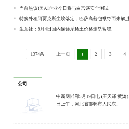
当前热议!美AI企业今日将与白宫谈安全测试
特狮外租阿贾克斯尘埃落定，巴萨高薪包袱纾而未解_
生意社：8月4日国内镧铈系稀土价格走势暂稳
1374条
上一页
2
3
4
1
公司
中新网邯郸5月19日电 (王天译 黄涛)
日上午，河北省邯郸市人民东...