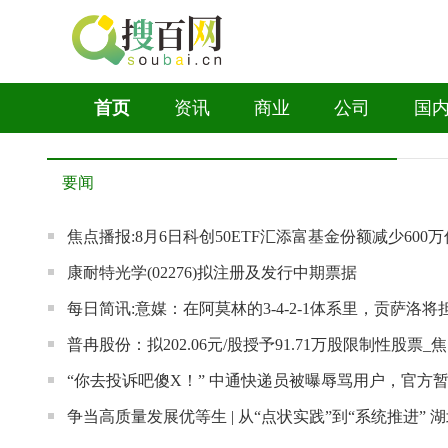
首页
资讯
商业
公司
国
要闻
焦点播报:8月6日科创50ETF汇添富基金份额减少6
康耐特光学(02276)拟注册及发行中期票据
每日简讯:意媒：在阿莫林的3-4-2-1体系里，贡萨洛
普冉股份：拟202.06元/股授予91.71万股限制性股票_
“你去投诉吧傻X！” 中通快递员被曝辱骂用户，官方
争当高质量发展优等生 | 从“点状实践”到“系统推进”