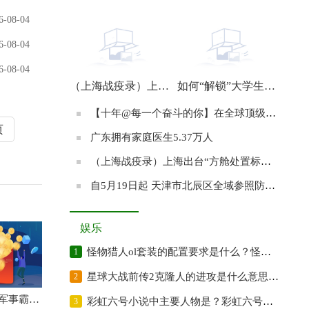
【十年@每一个奋斗的你】在全球顶级精算比赛夺冠的南开姑娘：始终满怀期待地前行
6-08-04
6-08-04
6-08-04
（上海战疫录）上海共享单车运力回暖 公共交通有望从22日起逐步恢复
如何“解锁”大学生进工厂？
【十年@每一个奋斗的你】在全球顶级精算比赛夺冠的南开姑娘：始终满怀期待地前行
页
广东拥有家庭医生5.37万人
（上海战疫录）上海出台“方舱处置标准” 努力实现循环利用、资源再生、安全处置
自5月19日起 天津市北辰区全域参照防范区管理
娱乐
怪物猎人ol套装的配置要求是什么？怪物猎人的原名是什么？
1
星球大战前传2克隆人的进攻是什么意思？星球大战前传2的故事梗概是?
2
专访：美国军事霸权给世界带来灾难——访俄罗斯高等经济大学欧洲与国际综合研究中心副主任苏斯洛夫
彩虹六号小说中主要人物是？彩虹六号游戏故事题材改编自小说吗？
3