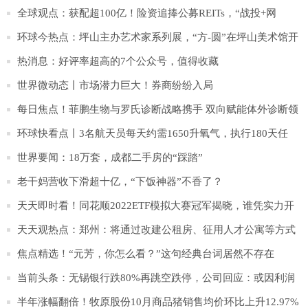
多“甜头”
全球观点：获配超100亿！险资追捧公募REITs，“战投+网
下”抢筹，这三家最赚
环球今热点：坪山主办艺术家系列展，“方-圆”在坪山美术馆开
幕
热消息：好评率超高的7个公众号，值得收藏
世界微动态丨市场潜力巨大！券商纷纷入局
每日焦点！菲鹏生物与罗氏诊断战略携手 双向赋能体外诊断领
域创新发展
环球快看点丨3名航天员每天约需1650升氧气，执行180天任
务，所需氧气从何而来
世界要闻：18万套，成都二手房的“踩踏”
老干妈营收下滑超十亿，“下饭神器”不香了？
天天即时看！同花顺2022ETF模拟大赛冠军揭晓，谁凭实力开
走了头奖特斯拉？
天天观热点：郑州：将通过改建公租房、征用人才公寓等方式
储备隔离房间
焦点精选！“元芳，你怎么看？”这句经典台词居然不存在
当前头条：无锡银行跌80%再跳空跌停，公司回应：或因利润
增幅低于预期？
半年涨幅翻倍！牧原股份10月商品猪销售均价环比上升12.97%