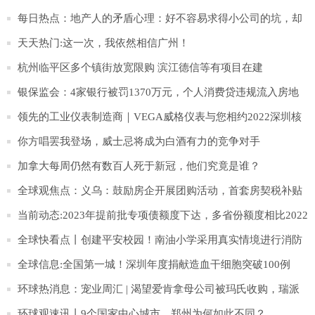
每日热点：地产人的矛盾心理：好不容易求得小公司的坑，却
仍旧想看新机会
天天热门:这一次，我依然相信广州！
杭州临平区多个镇街放宽限购 滨江德信等有项目在建
银保监会：4家银行被罚1370万元，个人消费贷违规流入房地
产
领先的工业仪表制造商｜VEGA威格仪表与您相约2022深圳核
博会
你方唱罢我登场，威士忌将成为白酒有力的竞争对手
加拿大每周仍然有数百人死于新冠，他们究竟是谁？
全球观焦点：义乌：鼓励房企开展团购活动，首套房契税补贴
延长至年底
当前动态:2023年提前批专项债额度下达，多省份额度相比2022
年明显增长
全球快看点丨创建平安校园！南油小学采用真实情境进行消防
安全演练
全球信息:全国第一城！深圳年度捐献造血干细胞突破100例
环球热消息：宠业周汇 | 渴望爱肯拿母公司被玛氏收购，瑞派
宠物医院完成D轮融资
环球观速讯丨9个国家中心城市，郑州为何如此不同？