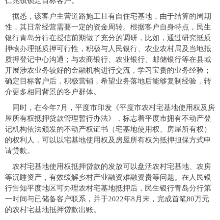
仁兆镇锁定目标客户。
据悉，该客户主营道路施工且有自住宅基地，由于结算的周期
性，其日常经营需要一定的资金周转。根据客户自身特点，民生
银行青岛分行在授信前期做了充分的调研，比如，通过研究抵质
押物办理抵质押可行性，积极与人民银行、农业农村局及当地抵
质押登记中心沟通；与农商银行、农业银行、邮储银行等在县域
开展涉农业务较好的金融机构进行交流，学习宝贵的业务经验；
确定目标客户后，积极营销，希望业务落地后能够复制经验，转
介更多相同背景的客户群体。
同时，在今年7月，平度市印发《平度市农村宅基地使用权及房
屋所有权抵押贷款管理暂行办法》，标志着平度市拥有不动产登
记机构依法颁发的不动产权证书（宅基地使用权、房屋所有权）
的权利人，可以以宅基地使用权及房屋所有权为抵押担保方式申
请贷款。
农村宅基地使用权抵押贷款的发放可以盘活农村宅基地、农房
等沉睡资产，有效缓解乡村产业融资难融资贵等问题。在人民银
行告知平度地区可办理农村宅基地抵押后，民生银行青岛分行第
一时间与已储备客户联系，并于2022年8月末，完成首笔80万元
的农村宅基地抵押贷款出账。