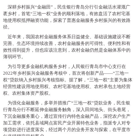
深耕乡村振兴“金融田”，民生银行青岛分行引金融活水灌溉广
袤乡村，首笔“三地一权”业务的顺利落地，有效盘活了农村宅基
地使用权抵押融资功能，探索了普惠金融服务乡村振兴的有效路
径。
近年来，我国农村金融服务体系日益健全、基础设施建设不断
完善、生态环境持续改善，农村金融服务的可得性、便利性和有
效性得到提升，但也应该注意到，农村金融仍然是金融体系中的
薄弱环节。
为引导更多金融机构服务乡村，人民银行青岛市中心支行在
2022年乡村振兴金融服务考核中，首次将创新产品——“三地一
权”贷款纳入乡村振兴考核指标。据了解，“三地一权”主要为集体
经营性建设用地使用权、农村宅基地使用权、农村承包土地经营
权、农村集体资产股权。
为强化金融服务，多举并措推广“三地一权”贷款业务，民生银
行青岛分行不断延伸金融服务触角，深入田间地头、街头巷尾，
下沉金融服务重心，通过宣传行内特色金融产品，深挖农户生产
加工需求，依托县域网点富民产业开展特色业务，指派专人对专
项贷款进行进度落实，经过两个月的业务开发与探索，在平度市