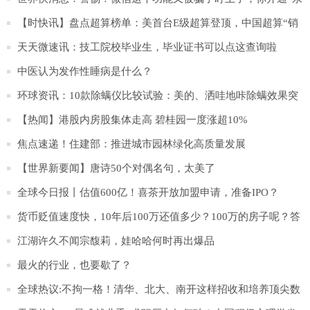
属卡”了吗？丨投教121
【时快讯】盘点超算榜单：美首台E级超算登顶，中国超算“销
声匿迹”了？
天天微速讯：技工院校毕业生，毕业证书可以点这查询啦
中医认为发作性睡病是什么？
环球资讯：10款除螨仪比较试验：美的、洒哇地咔除螨效果突
出
【热闻】港股内房股集体走高 碧桂园一度涨超10%
焦点速递！住建部：推进城市园林绿化高质量发展
【世界新要闻】唐诗50个对偶名句，太美了
全球今日报丨估值600亿！喜茶开放加盟申请，准备IPO？
货币贬值速度快，10年后100万还值多少？100万的房子呢？答
案来了
江湖许久不闻宗馥莉，娃哈哈何时再出爆品
最火的行业，也要歇了？
全球热议:不拘一格！清华、北大、南开这样招收和培养顶尖数