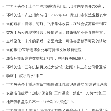
品质居住空间
世界今头条！上半年净增6家直营门店，3年内要再开700家，
老乡鸡拼了
环球关注：产业招商情报：2022年1-10月江门市制造业投资拿
地20强企业
当前速看：腾讯、钉钉、飞书集体收费，在线会议离赚钱到底
还有多远？
突发！马云再现神预言：疫情过后，最赚钱的不是直播带货，
不是房地产，而是这个！
全球聚焦：未来的最后一公里商业，可能会是触手可及的情绪
陪伴空间
当前报道:宝洁进博会公布可持续发展最新进程
潞安环能股东户数增加2.71%，户均持股96.59万元
环球关注：三年疫情再次拉大城“市”差距！从上市公司看区域
经济密码
动画｜退税“活水”来了
世界热头条丨重庆首条市郊铁路江跳线迎新进展 将建过江悬索
桥
安徽省住建厅：加快“保交楼”工作进度，禁止“一刀切”对施工
现场“一停了之”
地产债收盘涨跌不一 “21金科03”涨超71%
世界快消息！警惕！微信这个功能又被骗子盯上了，你开通“亲