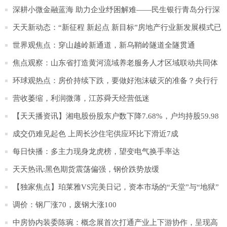
务顺利落地
深耕小微金融蓝海 助力企业纾困解难——民生银行青岛分行深
化小微企业服务长效机制
天天新动态：“新征程 新起点 新目标”房地产行业新发展模式已
来
世界观焦点：穿山越岭新通道，新乌鞘岭隧道全隧贯通
焦点观察：山东省打造黄河流域养老服务人才区域联动共同体
环球观热点：房价持续下跌，要做好泡沫破灭的准备？央行行
长3个字回答
营收萎缩，利润微薄，江苏舜天经营低迷
【天天播资讯】湘电股份股东户数下降7.68%，户均持股59.98
万元
成交仍难见起色 上周长沙住宅供应环比下滑近7成
每日快播：多主力现身龙虎榜，望变电气换手率达
24.83%（11-07）
天天热讯:黑色期货震荡偏强，钢价跌势放缓
【独家焦点】珀莱雅VS完美日记，资本市场的“天堂”与“地狱”
调价：钢厂涨70，废钢大涨100
中房协内装委陈琬：概念展首次打通产业上下游协作，呈现高