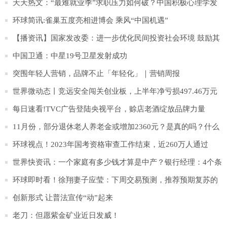
学人才
天天热文：“最难就业季”求职压力如何破？中国积极心理学发
起人彭凯平支招
环球简讯:雀巢五度亮相进博会 乘风“中国机遇”
【播资讯】国家发改委：进一步优化民间投资社会环境 鼓励其
参与盘活城市老旧资源
中国卫通：中星19号卫星发射成功
突围年轻人营销，品牌不止「年轻化」｜营销周报
世界微动态丨竞远安全闯关创业板，上半年净亏损497.46万元
每日速看!TVC广告登陆央视平台，赊店老酒绽放品牌力量
11月份，部分退休老人养老金或增加2360元？是真的吗？什么
原因？
环球视点！2023年国考资格审查工作结束，近260万人通过
世界快资讯：一个家庭有多少钱才算是中产？银行经理：4个条
件满足一个就行
环球即时看！徐翔妻子应莹：下周交易预测，推荐预期复苏的
消费电子类公司
创新形式 让普法宣传“动”起来
老刀：但愿紫金矿业近日发威！