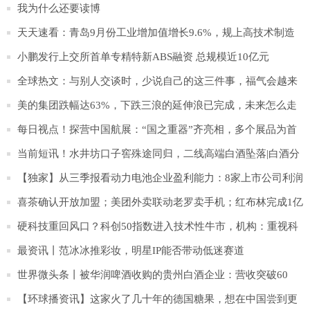
我为什么还要读博
天天速看：青岛9月份工业增加值增长9.6%，规上高技术制造
业连续三个月保持20%以上增速
小鹏发行上交所首单专精特新ABS融资 总规模近10亿元
全球热文：与别人交谈时，少说自己的这三件事，福气会越来
越多
美的集团跌幅达63%，下跌三浪的延伸浪已完成，未来怎么走
呢？
每日视点！探营中国航展：“国之重器”齐亮相，多个展品为首
次参展
当前短讯！水井坊口子窖殊途同归，二线高端白酒坠落|白酒分
化大时代①
【独家】从三季报看动力电池企业盈利能力：8家上市公司利润
总额323亿元
喜茶确认开放加盟；美团外卖联动老罗卖手机；红布林完成1亿
美元融资；波司登、彪马、野兽派等品牌均有新品发布｜氢消
硬科技重回风口？科创50指数进入技术性牛市，机构：重视科
费Weekly
创板战略机遇！这些股机构高比例控盘…
最资讯丨范冰冰推彩妆，明星IP能否带动低迷赛道
世界微头条丨被华润啤酒收购的贵州白酒企业：营收突破60
亿，双品牌价值超千亿
【环球播资讯】这家火了几十年的德国糖果，想在中国尝到更